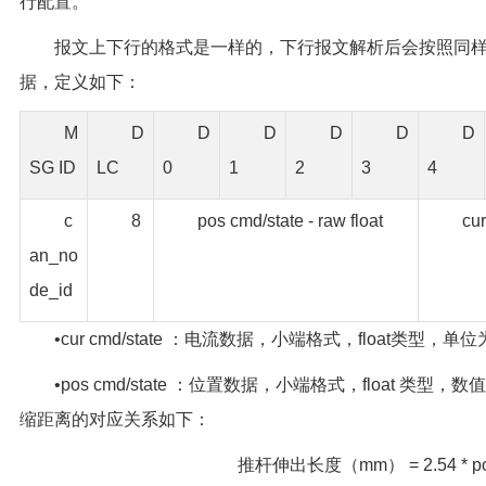
行配置。
报文上下行的格式是一样的，下行报文解析后会按照同
据，定义如下：
M
D
D
D
D
D
D
SG ID
LC
0
1
2
3
4
c
8
pos cmd/state - raw float
cur
an_no
de_id
•cur cmd/state ：电流数据，小端格式，float类型，单位为
•pos cmd/state ：位置数据，小端格式，float 类型，数
缩距离的对应关系如下：
推杆伸出长度（mm） = 2.54 * p