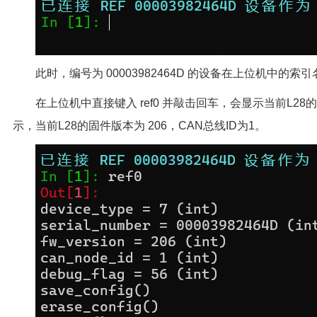
此时，编号为 00003982464D 的设备在上位机中的索引名为
在上位机中直接键入 ref0 并敲击回车，会显示当前L2
示，当前L28的固件版本为 206，CAN总线ID为1。