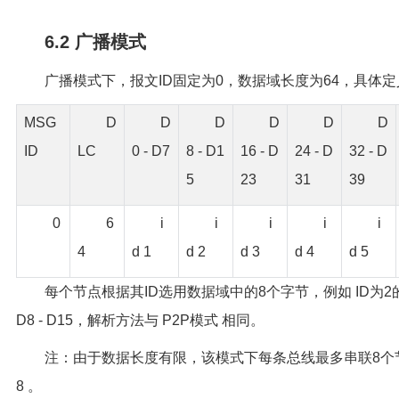
6.2 广播模式
广播模式下，报文ID固定为0，数据域长度为64，具体
MSG
D
D
D
D
D
D
ID
LC
0 - D7
8 - D1
16 - D
24 - D
32 - D
5
23
31
39
0
6
i
i
i
i
i
4
d 1
d 2
d 3
d 4
d 5
每个节点根据其ID选用数据域中的8个字节，例如 ID为
D8 - D15，解析方法与 P2P模式 相同。
注：由于数据长度有限，该模式下每条总线最多串联8个节点
8 。